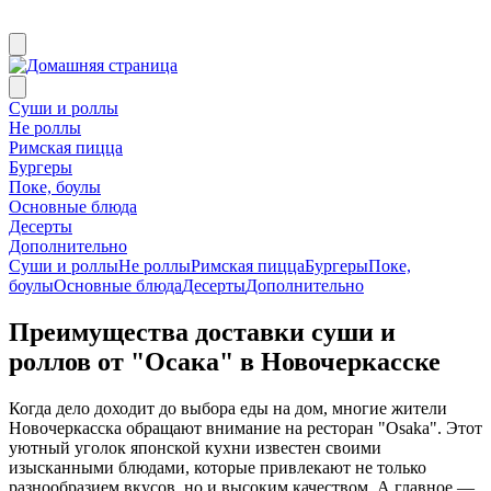
Суши и роллы
Не роллы
Римская пицца
Бургеры
Поке, боулы
Основные блюда
Десерты
Дополнительно
Суши и роллы
Не роллы
Римская пицца
Бургеры
Поке,
боулы
Основные блюда
Десерты
Дополнительно
Преимущества доставки суши и
роллов от "Осака" в Новочеркасске
Когда дело доходит до выбора еды на дом, многие жители
Новочеркасска обращают внимание на ресторан "Osaka". Этот
уютный уголок японской кухни известен своими
изысканными блюдами, которые привлекают не только
разнообразием вкусов, но и высоким качеством. А главное —