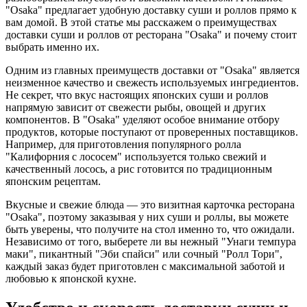
"Osaka" предлагает удобную доставку суши и роллов прямо к
вам домой. В этой статье мы расскажем о преимуществах
доставки суши и роллов от ресторана "Osaka" и почему стоит
выбрать именно их.
Одним из главных преимуществ доставки от "Osaka" является
неизменное качество и свежесть используемых ингредиентов.
Не секрет, что вкус настоящих японских суши и роллов
напрямую зависит от свежести рыбы, овощей и других
компонентов. В "Osaka" уделяют особое внимание отбору
продуктов, которые поступают от проверенных поставщиков.
Например, для приготовления популярного ролла
"Калифорния с лососем" используется только свежий и
качественный лосось, а рис готовится по традиционным
японским рецептам.
Вкусные и свежие блюда — это визитная карточка ресторана
"Osaka", поэтому заказывая у них суши и роллы, вы можете
быть уверены, что получите на стол именно то, что ожидали.
Независимо от того, выберете ли вы нежный "Унаги темпура
маки", пикантный "Эби спайси" или сочный "Ролл Тори",
каждый заказ будет приготовлен с максимальной заботой и
любовью к японской кухне.