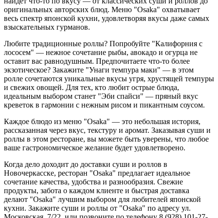
найдет что-то по вкусу — от классических суши и роллов до
оригинальных авторских блюд. Меню "Osaka" охватывает
весь спектр японской кухни, удовлетворяя вкусы даже самых
взыскательных гурманов.
Любите традиционные роллы? Попробуйте "Калифорния с
лососем" — нежное сочетание рыбы, авокадо и огурца не
оставит вас равнодушным. Предпочитаете что-то более
экзотическое? Закажите "Унаги темпура маки" — в этом
ролле сочетаются уникальные вкусы угря, хрустящей темпуры
и свежих овощей. Для тех, кто любит острые блюда,
идеальным выбором станет "Эби спайси" — пряный вкус
креветок в гармонии с нежным рисом и пикантным соусом.
Каждое блюдо из меню "Osaka" — это небольшая история,
рассказанная через вкус, текстуру и аромат. Заказывая суши и
роллы в этом ресторане, вы можете быть уверены, что любое
ваше гастрономическое желание будет удовлетворено.
Когда дело доходит до доставки суши и роллов в
Новочеркасске, ресторан "Osaka" предлагает идеальное
сочетание качества, удобства и разнообразия. Свежие
продукты, забота о каждом клиенте и быстрая доставка
делают "Osaka" лучшим выбором для любителей японской
кухни. Закажите суши и роллы от "Osaka" по адресу ул.
Московская, 7/22, или позвоните по телефону 8 (928) 101-27-