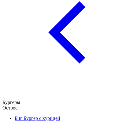
Бургеры
Острое
Биг Бургер с курицей