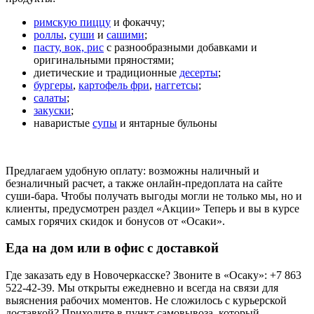
римскую пиццу
и фокаччу;
роллы
,
суши
и
сашими
;
пасту, вок, рис
с разнообразными добавками и
оригинальными пряностями;
диетические и традиционные
десерты
;
бургеры
,
картофель фри
,
наггетсы
;
салаты
;
закуски
;
наваристые
супы
и янтарные бульоны
Предлагаем удобную оплату: возможны наличный и
безналичный расчет, а также онлайн-предоплата на сайте
суши-бара. Чтобы получать выгоды могли не только мы, но и
клиенты, предусмотрен раздел «Акции» Теперь и вы в курсе
самых горячих скидок и бонусов от «Осаки».
Еда на дом или в офис с доставкой
Где заказать еду в Новочеркасске? Звоните в «Осаку»: +7 863
522-42-39. Мы открыты ежедневно и всегда на связи для
выяснения рабочих моментов. Не сложилось с курьерской
доставкой? Приходите в пункт самовывоза, который