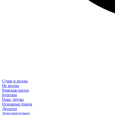
Суши и роллы
Не роллы
Римская пицца
Бургеры
Поке, боулы
Основные блюда
Десерты
Дополнительно