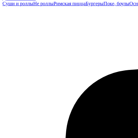
Суши и роллы
Не роллы
Римская пицца
Бургеры
Поке, боулы
Осн