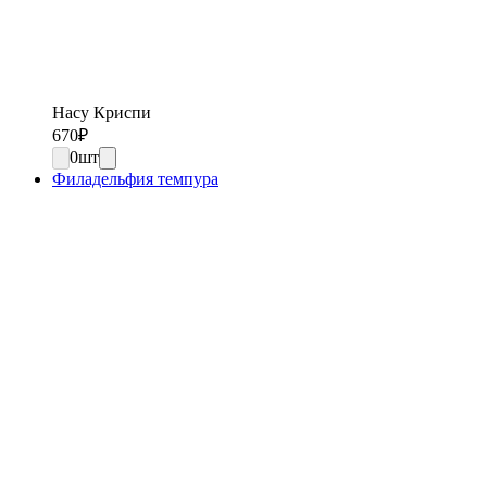
Насу Криспи
670
₽
0
шт
Филадельфия темпура