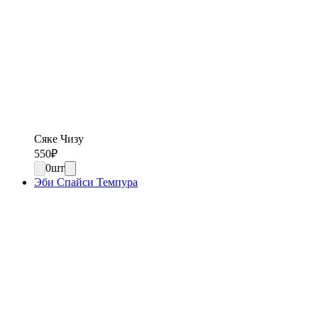
Сяке Чизу
550
₽
0
шт
Эби Спайси Темпура