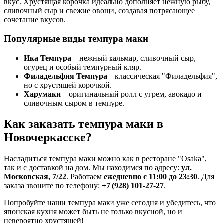
вкус. Хрустящая корочка идеально дополняет нежную рыбу,
сливочный сыр и свежие овощи, создавая потрясающее
сочетание вкусов.
Популярные виды темпура маки
Ика Темпура
– нежный кальмар, сливочный сыр,
огурец и особый темпурный кляр.
Филадельфия Темпура
– классическая "Филадельфия",
но с хрустящей корочкой.
Харумаки
– оригинальный ролл с угрем, авокадо и
сливочным сыром в темпуре.
Как заказать темпура маки в
Новочеркасске?
Насладиться темпура маки можно как в ресторане "Osaka",
так и с доставкой на дом. Мы находимся по адресу:
ул.
Московская, 7/22
. Работаем
ежедневно с 11:00 до 23:30
. Для
заказа звоните по телефону:
+7 (928) 101-27-27
.
Попробуйте наши темпура маки уже сегодня и убедитесь, что
японская кухня может быть не только вкусной, но и
невероятно хрустящей!