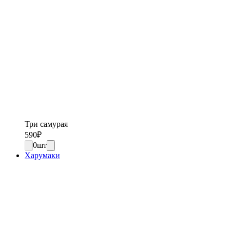
Три самурая
590
₽
0
шт
Харумаки