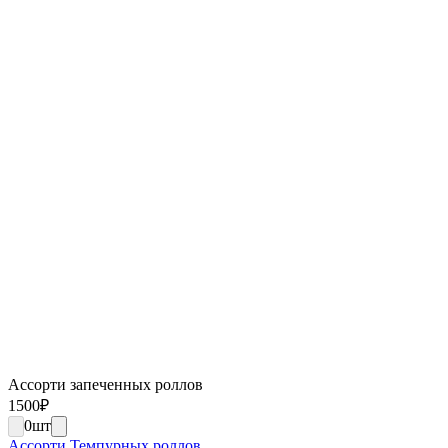
Ассорти запеченных роллов
1500
₽
0
шт
Ассорти Темпурных роллов