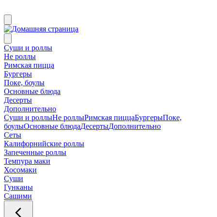
Суши и роллы
Не роллы
Римская пицца
Бургеры
Поке, боулы
Основные блюда
Десерты
Дополнительно
Суши и роллы
Не роллы
Римская пицца
Бургеры
Поке,
боулы
Основные блюда
Десерты
Дополнительно
Сеты
Калифорнийские роллы
Запеченные роллы
Темпура маки
Хосомаки
Суши
Гунканы
Сашими