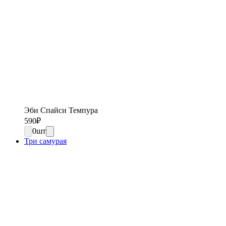
Эби Спайси Темпура
590
₽
0
шт
Три самурая