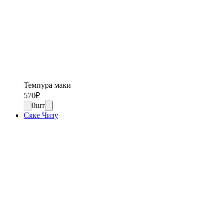
Темпура маки
570
₽
0
шт
Сяке Чизу