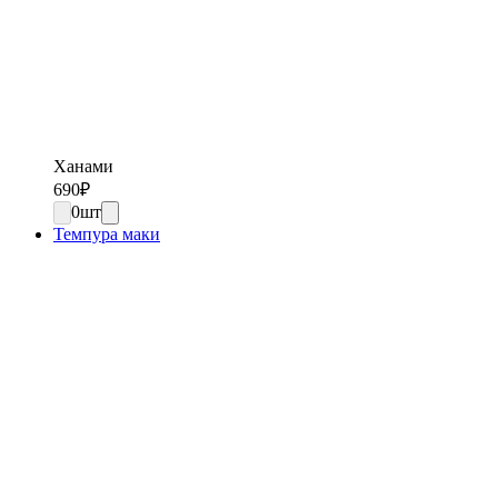
Ханами
690
₽
0
шт
Темпура маки