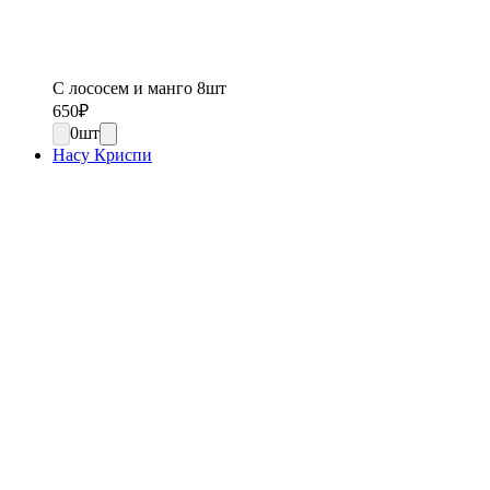
С лососем и манго 8шт
650
₽
0
шт
Насу Криспи