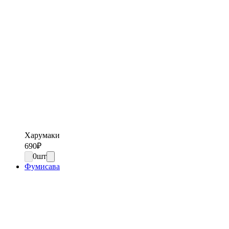
Харумаки
690
₽
0
шт
Фумисава