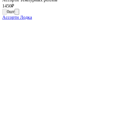
1450
₽
0
шт
Ассорти Лодка