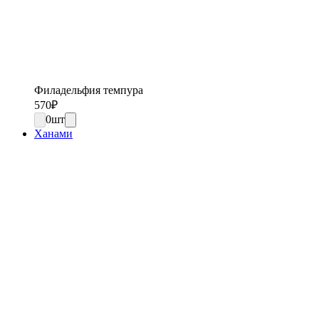
Филадельфия темпура
570
₽
0
шт
Ханами