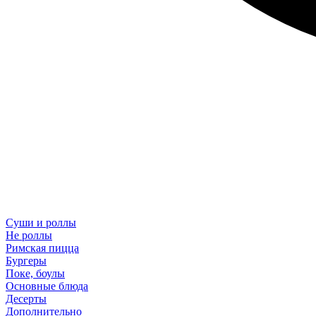
Суши и роллы
Не роллы
Римская пицца
Бургеры
Поке, боулы
Основные блюда
Десерты
Дополнительно