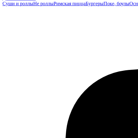
Суши и роллы
Не роллы
Римская пицца
Бургеры
Поке, боулы
Осн