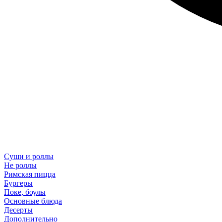
Суши и роллы
Не роллы
Римская пицца
Бургеры
Поке, боулы
Основные блюда
Десерты
Дополнительно