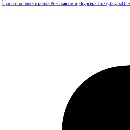
Суши и роллы
Не роллы
Римская пицца
Бургеры
Поке, боулы
Осн