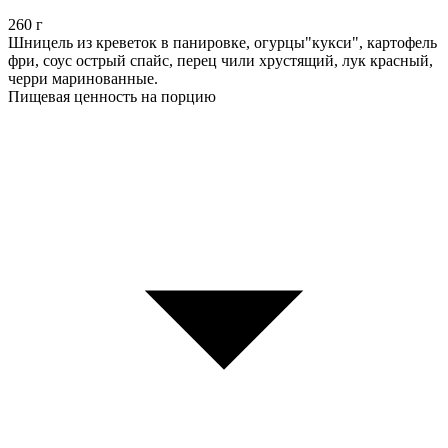
260
г
Шницель из креветок в панировке, огурцы"кукси", картофель
фри, соус острый спайс, перец чили хрустящий, лук красный,
черри маринованные.
Пищевая ценность на порцию